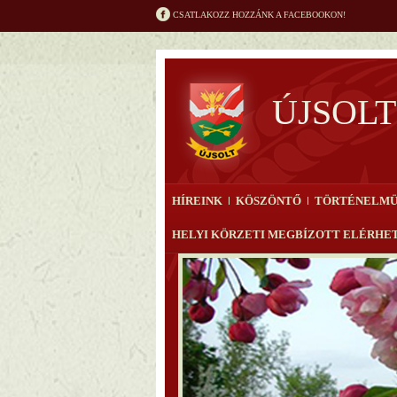
CSATLAKOZZ HOZZÁNK A FACEBOOKON!
ÚJSOL
HÍREINK
KÖSZÖNTŐ
TÖRTÉNELM
HELYI KÖRZETI MEGBÍZOTT ELÉRHE