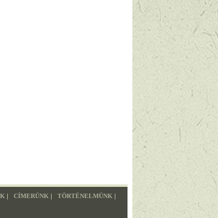
NK
|
CÍMERÜNK
|
TÖRTÉNELMÜNK
|