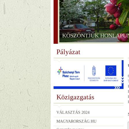
KÖSZÖNTJÜK HONLAPU
KÖSZÖNTJÜK HONLAPU
Pályázat
Közigazgatás
VÁLASZTÁS 2024
MAGYARORSZÁG.HU