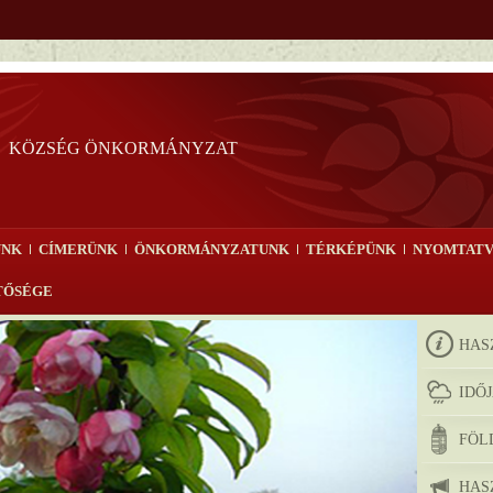
T
KÖZSÉG ÖNKORMÁNYZAT
ÜNK
CÍMERÜNK
ÖNKORMÁNYZATUNK
TÉRKÉPÜNK
NYOMTATV
TŐSÉGE
HAS
IDŐ
FÖL
HAS