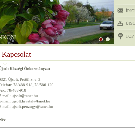
ÍRJ
ÚJS
NKON!
NKON!
TOP
Kapcsolat
Újsolt Községi Önkormányzat
6321 Újsolt, Petőfi S. u. 3.
Telefon: 78/488-918, 78/586-120
Fax: 78/488-918
E-mail: ujsolt@tanet.hu
E-mail: ujsolt.hivatal@tanet.hu
E-mail: ujsolt.penzugy@tanet.hu
Név