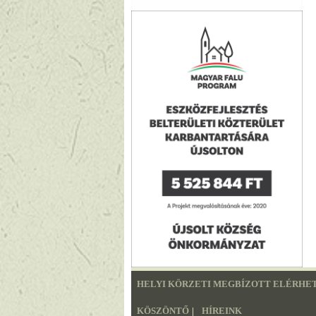
HELYI KÖRZETI MEGBÍZOTT ELÉRHE
KÖSZÖNTŐ
|
HÍREINK