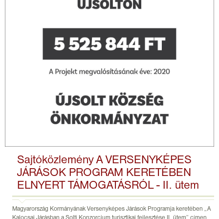
Sajtóközlemény A VERSENYKÉPES
JÁRÁSOK PROGRAM KERETÉBEN
ELNYERT TÁMOGATÁSRÓL - II. ütem
Magyarország Kormányának Versenyképes Járások Programja keretében „A
Kalocsai Járásban a Solti Konzorcium turisztikai fejlesztése II. ütem” címen