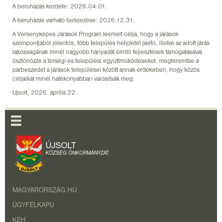
A beruházás kezdete: 2026.04.01.
A beruházás várható befejezése: 2026.12.31.
A Versenyképes Járások Program kiemelt célja, hogy a járások
szempontjából jelentős, több település helyzetét javító, illetve az adott járás
lakosságának minél nagyobb hányadát érintő fejlesztések támogatásával
ösztönözze a térségi és települési együttműködéseket, megteremtse a
párbeszédet a járások települései között annak érdekében, hogy közös
céljaikat minél hatékonyabban valósítsák meg.
Újsolt, 2026. április 22.
ÚJSOLT
KÖZSÉG ÖNKORMÁNYZAT
MAGYARORSZÁG.HU
ÜGYFÉLKAPU
KEH