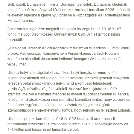
Solt, Újsolt, Dunatetétlen, Harta, Dunaszentbenedek, Dunapataj, Géderlak
települések önkormányzatai közösen, konzorciumi formában 2025. második
félévében fejlesztési igényt nyújtottak be a Közigazgatási és Területfejlesztési
Minisztériumhoz.
A konzorcium egészére megítélt támogatás összege bruttó 79 169 197
forint, melyből Újsolt Község Önkormányzat 890.071 Ft támogatásban
részesült.
„A Kalocsai Járásban a Solti Konzorcium turisztikai fejlesztése II. ütem” című
projekt Magyarország Kormányának a Versenyképes Járások Program
keretében biztosított vissza nem térítendő támogatásával, hazai forrásból
valósul meg.
Újsolt a helyi adottságokat kihasználva a helyi horgászturizmus ismételt
fellendítése kiemelt cél a településünk számára. Az ezzel generált mozgások
térségen belül erősítik mind a helyi, mind a környező települések
gazdaságát, növelik a régió bevételeit. Vonzóvá téve a járást az itt élők
számára, mellyel a stabilitás megőrzése mellett fejlődést érhetünk el. Mind a
térség, mind Újsolt község szempontjából kiemelten fontos, hogy vonzóvá és
élhetőbbé tegyünk településeinket. Jövőnk és függetlenségünk
szempontjából elengedhetetlenül fontos, hogy fejlődni és fejleszteni tudjunk.
Újsolton a projekt keretében a 048 és 052 hrsz. alatti csatornaparti
ingatlanokra tervezzük 1-1 szalonnasütő szett, 1-1 hulladékgyűjtő edény és
1-1 kültéri pad beszerzését turisztikai célból.