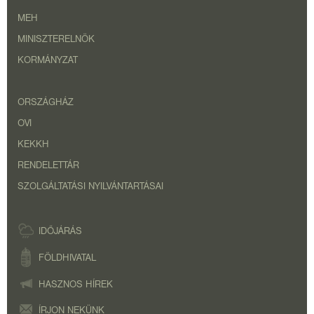
MEH
MINISZTERELNÖK
KORMÁNYZAT
ORSZÁGHÁZ
OVI
KEKKH
RENDELETTÁR
SZOLGÁLTATÁSI NYILVÁNTARTÁSAI
IDŐJÁRÁS
FÖLDHIVATAL
HASZNOS HÍREK
ÍRJON NEKÜNK