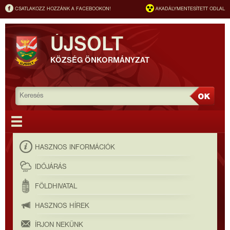
CSATLAKOZZ HOZZÁNK A FACEBOOKON!
AKADÁLYMENTESÍTETT ODLAL
ÚJSOLT
KÖZSÉG ÖNKORMÁNYZAT
HASZNOS INFORMÁCIÓK
IDŐJÁRÁS
FÖLDHIVATAL
HASZNOS HÍREK
ÍRJON NEKÜNK