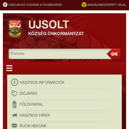
CSATLAKOZZ HOZZÁNK A FACEBOOKON!
AKADÁLYMENTESÍTETT ODLAL
ÚJSOLT
KÖZSÉG ÖNKORMÁNYZAT
HASZNOS INFORMÁCIÓK
IDŐJÁRÁS
FÖLDHIVATAL
HASZNOS HÍREK
ÍRJON NEKÜNK