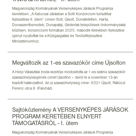
Magyarország Kormányának Versenyképes Járások Programja
keretében „A Kalocsai Járásban a Solti Konzorcium turisztikai
fejlesztése II. ütem” címen Solt, Újsolt, Dunatetétlen, Harta,
Dunaszentbenedek, Dunapataj, Géderlak települések önkormányzatai
közösen, konzorciumi formában 2025. második félévében fejlesztési
igényt nyújtottak be a Közigazgatási és Területfejlesztési
Minisztériumhoz.
Megváltozik az 1-es szavazókör címe Újsolton
A Helyi Választási Iroda vezetője módosította az 1-es számú szavazókör
szavazóhelyiségének címét Újsolton – derül ki a november 13-án
kiadott határozatból. Az új szavazóhelyiség címe: 6321 Újsolt, Rákóczi
Ferenc utca 9. (Faluház).
Sajtóközlemény A VERSENYKÉPES JÁRÁSOK
PROGRAM KERETÉBEN ELNYERT
TÁMOGATÁSRÓL - I. ütem
Magyarország Kormányának Versenyképes Járások Programja