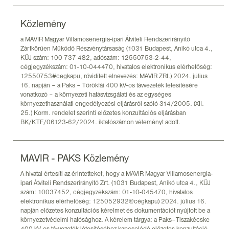
Közlemény
a MAVIR Magyar Villamosenergia-ipari Átviteli Rendszerirányító
Zártkörűen Működő Részvénytársaság (1031 Budapest, Anikó utca 4.,
KÜJ szám: 100 737 482, adószám: 12550753-2-44,
cégjegyzékszám: 01-10-044470, hivatalos elektronikus elérhetőség:
12550753#cegkapu, rövidített elnevezés: MAVIR ZRt.) 2024. július
16. napján – a Paks – Törökfái 400 kV-os távvezeték létesítésére
vonatkozó – a környezeti hatásvizsgálati és az egységes
környezethasználati engedélyezési eljárásról szóló 314/2005. (XII.
25.) Korm. rendelet szerinti előzetes konzultációs eljárásban
BK/KTF/06123-62/2024. iktatószámon véleményt adott.
MAVIR - PAKS Közlemény
A hivatal értesíti az érintetteket, hogy a MAVIR Magyar Villamosenergia-
ipari Átviteli Rendszerirányító Zrt. (1031 Budapest, Anikó utca 4., KÜJ
szám: 10037452, cégjegyzékszám: 01-10-045470, hivatalos
elektronikus elérhetőség: 125052932@cégkapu) 2024. július 16.
napján előzetes konzultációs kérelmet és dokumentációt nyújtott be a
környezetvédelmi hatósághoz. A kérelem tárgya: a Paks–Tiszakécske