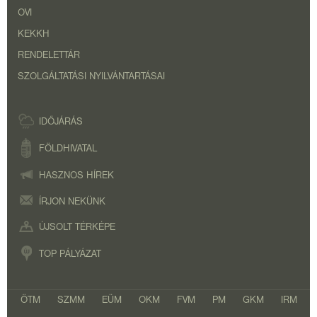
OVI
KEKKH
RENDELETTÁR
SZOLGÁLTATÁSI NYILVÁNTARTÁSAI
IDŐJÁRÁS
FÖLDHIVATAL
HASZNOS HÍREK
ÍRJON NEKÜNK
ÚJSOLT TÉRKÉPE
TOP PÁLYÁZAT
ÖTM
SZMM
EÜM
OKM
FVM
PM
GKM
IRM