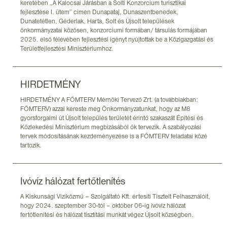
keretében „A Kalocsai Járásban a Solti Konzorcium turisztikai
fejlesztése I. ütem” címen Dunapataj, Dunaszentbenedek,
Dunatetétlen, Géderlak, Harta, Solt és Újsolt települések
önkormányzatai közösen, konzorciumi formában/ társulás formájában
2025. első félévében fejlesztési igényt nyújtottak be a Közigazgatási és
Területfejlesztési Minisztériumhoz.
HIRDETMÉNY
HIRDETMÉNY A FŐMTERV Mérnöki Tervező Zrt. (a továbbiakban:
FŐMTERV) azzal kereste meg Önkormányzatunkat, hogy az M8
gyorsforgalmi út Újsolt település területét érintő szakaszát Építési és
Közlekedési Minisztérium megbízásából ők tervezik. A szabályozási
tervek módosításának kezdeményezése is a FŐMTERV feladatai közé
tartozik.
Ivóvíz hálózat fertőtlenítés
A Kiskunsági Víziközmű – Szolgáltató Kft. értesíti Tisztelt Felhasználóit,
hogy 2024. szeptember 30-tól – október 06-ig ivóvíz hálózat
fertőtlenítési és hálózat tisztítási munkát végez Újsolt községben.