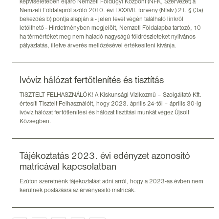
képviseletében eljáró Nemzeti Földügyi Központ (NFK, Szervezet) a
Nemzeti Földalapról szóló 2010. évi LXXXVII. törvény (Nfatv.) 21. § (3a)
bekezdés b) pontja alapján a - jelen levél végén található linkről
letölthető - Hirdetményben megjelölt, Nemzeti Földalapba tartozó, 10
ha térmértéket meg nem haladó nagyságú földrészleteket nyilvános
pályáztatás, illetve árverés mellőzésével értékesíteni kívánja.
Ivóvíz hálózat fertőtlenítés és tisztítás
TISZTELT FELHASZNÁLÓK! A Kiskunsági Víziközmű – Szolgáltató Kft.
értesíti Tisztelt Felhasználóit, hogy 2023. április 24-től – április 30-ig
ivóvíz hálózat fertőtlenítési és hálózat tisztítási munkát végez Újsolt
Községben.
Tájékoztatás 2023. évi edényzet azonosító
matricával kapcsolatban
Ezúton szeretnénk tájékoztatást adni arról, hogy a 2023-as évben nem
kerülnek postázásra az érvényesítő matricák.