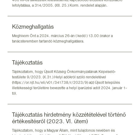
400 kV-os távvezeték létesítéséhez kapcsolódó előzetes konzultáció
lefolytatása, a 314/2005. (XII. 25.) Korm. rendelet alapján.
Közmeghallgatás
Meghívom Önt a 2024. március 26-án ( kedd ) 13.00 órakor a
tanácsteremben tartandó közmeghallgatásra.
Tájékoztatás
Tájékoztatom, hogy Újsolt Község Önkormányzatának Képviselő-
testülete 9/2023. (X.31.) Helyi adókról szóló rendeletével
(https://or.njt.hu/eli/v01/341738/r/2023/9) a(z) Újsolt település
illetékességi területére bevezette a helyi iparűzési adót 2024. január 1-
től.
Tájékoztatás hirdetmény közzétételével történő
értékesítésről (2023. VI. ütem)
Tájékoztatom, hogy a Magyar Állam, mint tulajdonos nevében és