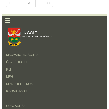
1
2
3
»
»»
ÚJSOLT
KÖZSÉG ÖNKORMÁNYZAT
MAGYARORSZÁG.HU
ÜGYFÉLKAPU
KEH
MEH
MINISZTERELNÖK
KORMÁNYZAT
ORSZÁGHÁZ