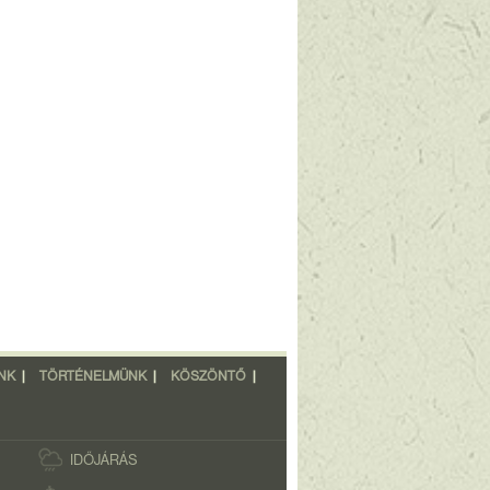
NK
|
TÖRTÉNELMÜNK
|
KÖSZÖNTŐ
|
IDŐJÁRÁS