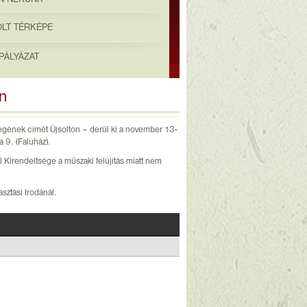
OLT TÉRKÉPE
PÁLYÁZAT
n
ségének címét Újsolton – derül ki a november 13-
 9. (Faluház).
al Kirendeltsége a műszaki felújítás miatt nem
asztási Irodánál.