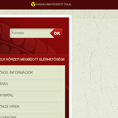
AKADÁLYMENTESÍTETT ODLAL
ELYI KÖRZETI MEGBÍZOTT ELÉRHETŐSÉGE
ZNOS INFORMÁCIÓK
JÁRÁS
HIVATAL
ZNOS HÍREK
ON NEKÜNK