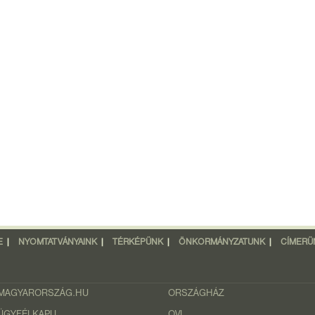
E
|
NYOMTATVÁNYAINK
|
TÉRKÉPÜNK
|
ÖNKORMÁNYZATUNK
|
CÍMERÜ
MAGYARORSZÁG.HU
ORSZÁGHÁZ
ÜGYFÉLKAPU
OVI