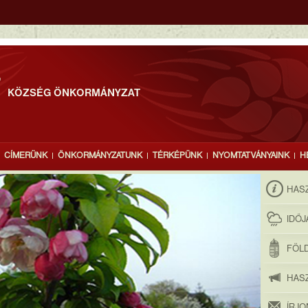
T
KÖZSÉG ÖNKORMÁNYZAT
CÍMERÜNK
ÖNKORMÁNYZATUNK
TÉRKÉPÜNK
NYOMTATVÁNYAINK
H
HAS
IDŐ
FÖLD
HAS
ÍRJ