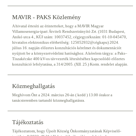
MAVIR - PAKS Közlemény
A hivatal értesíti az érintetteket, hogy a MAVIR Magyar
Villamosenergia-ipari Átviteli Rendszerirányító Zrt. (1031 Budapest,
Anikó utca 4., KÜJ szám: 10037452, cégjegyzékszám: 01-10-045470,
hivatalos elektronikus elérhetőség: 125052932@cégkapu) 2024.
július 16. napján előzetes konzultációs kérelmet és dokumentációt
nyújtott be a környezetvédelmi hatósághoz. A kérelem tárgya: a Paks–
Tiszakécske 400 kV-os távvezeték létesítéséhez kapcsolódó előzetes
konzultáció lefolytatása, a 314/2005. (XII. 25.) Korm. rendelet alapján.
Közmeghallgatás
Meghívom Önt a 2024. március 26-án ( kedd ) 13.00 órakor a
tanácsteremben tartandó közmeghallgatásra.
Tájékoztatás
Tájékoztatom, hogy Újsolt Község Önkormányzatának Képviselő-