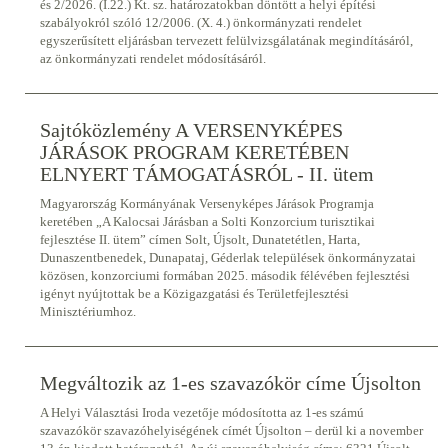
és 2/2026. (I.22.) Kt. sz. határozatokban döntött a helyi építési
szabályokról szóló 12/2006. (X. 4.) önkormányzati rendelet
egyszerűsített eljárásban tervezett felülvizsgálatának megindításáról,
az önkormányzati rendelet módosításáról.
Sajtóközlemény A VERSENYKÉPES
JÁRÁSOK PROGRAM KERETÉBEN
ELNYERT TÁMOGATÁSRÓL - II. ütem
Magyarország Kormányának Versenyképes Járások Programja
keretében „A Kalocsai Járásban a Solti Konzorcium turisztikai
fejlesztése II. ütem” címen Solt, Újsolt, Dunatetétlen, Harta,
Dunaszentbenedek, Dunapataj, Géderlak települések önkormányzatai
közösen, konzorciumi formában 2025. második félévében fejlesztési
igényt nyújtottak be a Közigazgatási és Területfejlesztési
Minisztériumhoz.
Megváltozik az 1-es szavazókör címe Újsolton
A Helyi Választási Iroda vezetője módosította az 1-es számú
szavazókör szavazóhelyiségének címét Újsolton – derül ki a november