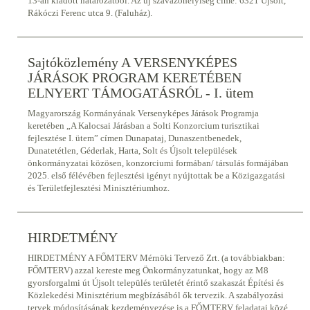
13-án kiadott határozatból. Az új szavazóhelyiség címe: 6321 Újsolt,
Rákóczi Ferenc utca 9. (Faluház).
Sajtóközlemény A VERSENYKÉPES
JÁRÁSOK PROGRAM KERETÉBEN
ELNYERT TÁMOGATÁSRÓL - I. ütem
Magyarország Kormányának Versenyképes Járások Programja
keretében „A Kalocsai Járásban a Solti Konzorcium turisztikai
fejlesztése I. ütem” címen Dunapataj, Dunaszentbenedek,
Dunatetétlen, Géderlak, Harta, Solt és Újsolt települések
önkormányzatai közösen, konzorciumi formában/ társulás formájában
2025. első félévében fejlesztési igényt nyújtottak be a Közigazgatási
és Területfejlesztési Minisztériumhoz.
HIRDETMÉNY
HIRDETMÉNY A FŐMTERV Mérnöki Tervező Zrt. (a továbbiakban:
FŐMTERV) azzal kereste meg Önkormányzatunkat, hogy az M8
gyorsforgalmi út Újsolt település területét érintő szakaszát Építési és
Közlekedési Minisztérium megbízásából ők tervezik. A szabályozási
tervek módosításának kezdeményezése is a FŐMTERV feladatai közé