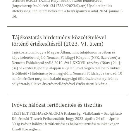
testülete 9/2023. (X.31.) Helyi adókról szóló rendeletével
(https://or.njt.hu/eli/v01/341738/r/2023/9) a(z) Újsolt település
illetékességi területére bevezette a helyi iparűzési adót 2024. január 1-
től.
Tájékoztatás hirdetmény közzétételével
történő értékesítésről (2023. VI. ütem)
Tájékoztatom, hogy a Magyar Állam, mint tulajdonos nevében és
képviseletében eljáró Nemzeti Földügyi Központ (NFK, Szervezet) a
Nemzeti Földalapról szóló 2010. évi LXXXVII. törvény (Nfatv.) 21. §
(3a) bekezdés b) pontja alapján a - jelen levél végén található linkről
letölthető - Hirdetményben megjelölt, Nemzeti Földalapba tartozó, 10
ha térmértéket meg nem haladó nagyságú földrészleteket nyilvános
pályáztatás, illetve árverés mellőzésével értékesíteni kívánja.
Ivóvíz hálózat fertőtlenítés és tisztítás
TISZTELT FELHASZNÁLÓK! A Kiskunsági Víziközmű – Szolgáltató
Kft. értesíti Tisztelt Felhasználóit, hogy 2023. április 24-től – április
30-ig ivóvíz hálózat fertőtlenítési és hálózat tisztítási munkát végez
Újsolt Községben.