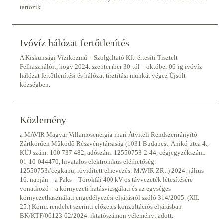
tartozik.
Ivóvíz hálózat fertőtlenítés
A Kiskunsági Víziközmű – Szolgáltató Kft. értesíti Tisztelt
Felhasználóit, hogy 2024. szeptember 30-tól – október 06-ig ivóvíz
hálózat fertőtlenítési és hálózat tisztítási munkát végez Újsolt
községben.
Közlemény
a MAVIR Magyar Villamosenergia-ipari Átviteli Rendszerirányító
Zártkörűen Működő Részvénytársaság (1031 Budapest, Anikó utca 4.,
KÜJ szám: 100 737 482, adószám: 12550753-2-44, cégjegyzékszám:
01-10-044470, hivatalos elektronikus elérhetőség:
12550753#cegkapu, rövidített elnevezés: MAVIR ZRt.) 2024. július
16. napján – a Paks – Törökfái 400 kV-os távvezeték létesítésére
vonatkozó – a környezeti hatásvizsgálati és az egységes
környezethasználati engedélyezési eljárásról szóló 314/2005. (XII.
25.) Korm. rendelet szerinti előzetes konzultációs eljárásban
BK/KTF/06123-62/2024. iktatószámon véleményt adott.