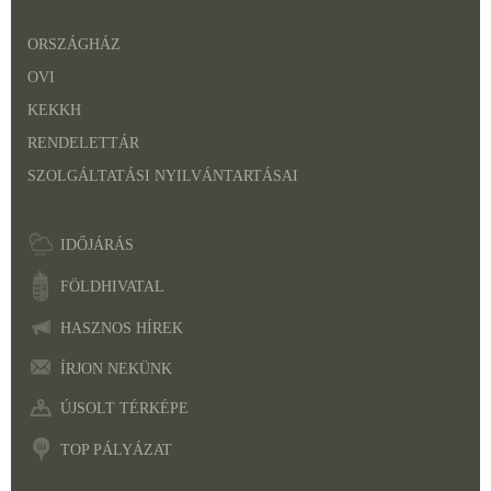
ORSZÁGHÁZ
OVI
KEKKH
RENDELETTÁR
SZOLGÁLTATÁSI NYILVÁNTARTÁSAI
IDŐJÁRÁS
FÖLDHIVATAL
HASZNOS HÍREK
ÍRJON NEKÜNK
ÚJSOLT TÉRKÉPE
TOP PÁLYÁZAT