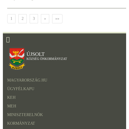
1
2
3
»
»»
ÚJSOLT
KÖZSÉG ÖNKORMÁNYZAT
MAGYARORSZÁG.HU
ÜGYFÉLKAPU
KEH
MEH
MINISZTERELNÖK
KORMÁNYZAT