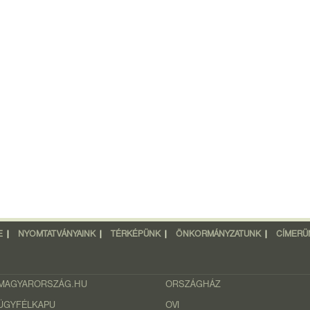
E
|
NYOMTATVÁNYAINK
|
TÉRKÉPÜNK
|
ÖNKORMÁNYZATUNK
|
CÍMERÜ
MAGYARORSZÁG.HU
ORSZÁGHÁZ
ÜGYFÉLKAPU
OVI