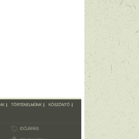
NK
|
TÖRTÉNELMÜNK
|
KÖSZÖNTŐ
|
IDŐJÁRÁS