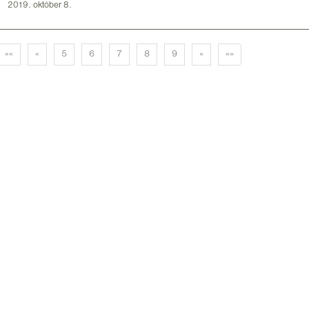
2019. október 8.
««
«
5
6
7
8
9
»
»»