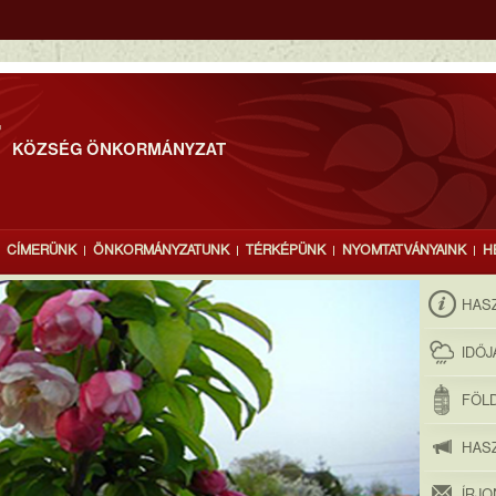
T
KÖZSÉG ÖNKORMÁNYZAT
CÍMERÜNK
ÖNKORMÁNYZATUNK
TÉRKÉPÜNK
NYOMTATVÁNYAINK
H
HAS
IDŐ
FÖLD
HAS
ÍRJ