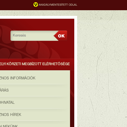
AKADÁLYMENTESÍTETT ODLAL
ELYI KÖRZETI MEGBÍZOTT ELÉRHETŐSÉGE
ZNOS INFORMÁCIÓK
JÁRÁS
HIVATAL
ZNOS HÍREK
ON NEKÜNK