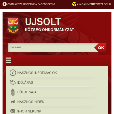
CSATLAKOZZ HOZZÁNK A FACEBOOKON!
AKADÁLYMENTESÍTETT ODLAL
ÚJSOLT
KÖZSÉG ÖNKORMÁNYZAT
HASZNOS INFORMÁCIÓK
IDŐJÁRÁS
FÖLDHIVATAL
HASZNOS HÍREK
ÍRJON NEKÜNK