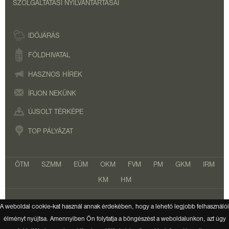
SZOLGÁLTATÁSI NYILVÁNTARTÁSAI
IDŐJÁRÁS
FÖLDHIVATAL
HASZNOS HÍREK
ÍRJON NEKÜNK
ÚJSOLT TÉRKÉPE
TOP PÁLYÁZAT
ÖTM
SZMM
EÜM
OKM
FVM
PM
GKM
IRM
KM
HM
A weboldal cookie-kat használ annak érdekében, hogy a lehető legjobb felhasználói
Copyright 2026. Minden jog fenntartva.
élményt nyújtsa. Amennyiben Ön folytatja a böngészést a weboldalunkon, azt úgy