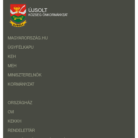
ÚJSOLT
KÖZSÉG ÖNKORMÁNYZAT
MAGYARORSZÁG.HU
ÜGYFÉLKAPU
KEH
MEH
MINISZTERELNÖK
KORMÁNYZAT
ORSZÁGHÁZ
OVI
KEKKH
RENDELETTÁR