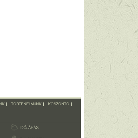
NK
|
TÖRTÉNELMÜNK
|
KÖSZÖNTŐ
|
IDŐJÁRÁS