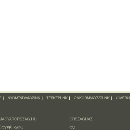
E
|
NYOMTATVÁNYAINK
|
TÉRKÉPÜNK
|
ÖNKORMÁNYZATUNK
|
CÍMERÜ
MAGYARORSZÁG.HU
ORSZÁGHÁZ
ÜGYFÉLKAPU
OVI