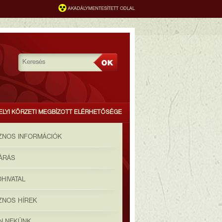
AKADÁLYMENTESÍTETT ODLAL
ELYI KÖRZETI MEGBÍZOTT ELÉRHETŐSÉGE
ZNOS INFORMÁCIÓK
JÁRÁS
HIVATAL
ZNOS HÍREK
ON NEKÜNK