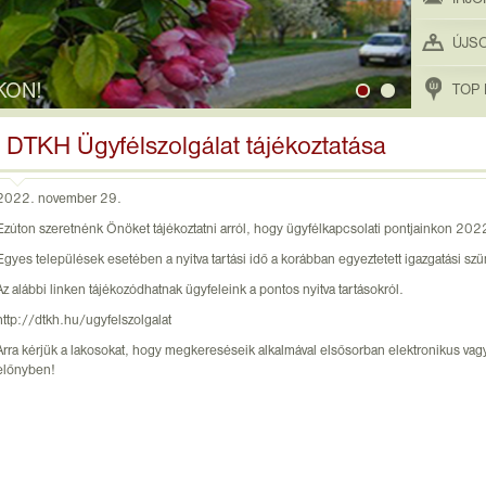
ÚJS
KON!
TOP 
DTKH Ügyfélszolgálat tájékoztatása
2022. november 29.
Ezúton szeretnénk Önöket tájékoztatni arról, hogy ügyfélkapcsolati pontjainkon 202
Egyes települések esetében a nyitva tartási idő a korábban egyeztetett igazgatási szün
Az alábbi linken tájékozódhatnak ügyfeleink a pontos nyitva tartásokról.
http://dtkh.hu/ugyfelszolgalat
Arra kérjük a lakosokat, hogy megkereséseik alkalmával elsősorban elektronikus vag
előnyben!