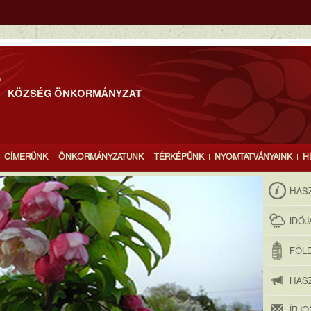
T
KÖZSÉG ÖNKORMÁNYZAT
CÍMERÜNK
ÖNKORMÁNYZATUNK
TÉRKÉPÜNK
NYOMTATVÁNYAINK
H
HAS
IDŐ
FÖLD
HAS
ÍRJ