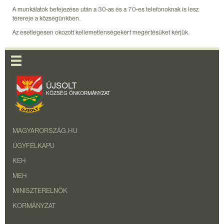
A munkálatok befejezése után a 30-as és a 70-es telefonoknak is lesz
térereje a községünkben.
Az esetlegesen okozott kellemetlenségekért megértésüket kérjük.
ÚJSOLT
KÖZSÉG ÖNKORMÁNYZAT
MAGYARORSZÁG.HU
ÜGYFÉLKAPU
KEH
MEH
MINISZTERELNÖK
KORMÁNYZAT