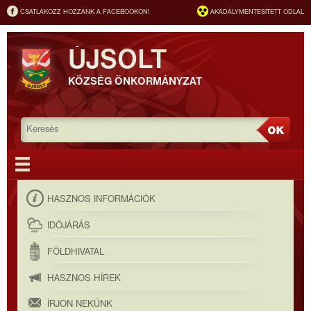
CSATLAKOZZ HOZZÁNK A FACEBOOKON!
AKADÁLYMENTESÍTETT ODLAL
ÚJSOLT
KÖZSÉG ÖNKORMÁNYZAT
HASZNOS INFORMÁCIÓK
IDŐJÁRÁS
FÖLDHIVATAL
HASZNOS HÍREK
ÍRJON NEKÜNK