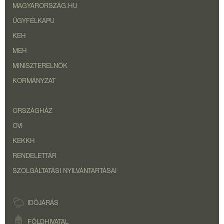
MAGYARORSZÁG.HU
ÜGYFÉLKAPU
KEH
MEH
MINISZTERELNÖK
KORMÁNYZAT
ORSZÁGHÁZ
OVI
KEKKH
RENDELETTÁR
SZOLGÁLTATÁSI NYILVÁNTARTÁSAI
IDŐJÁRÁS
FÖLDHIVATAL