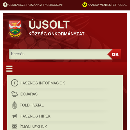
CSATLAKOZZ HOZZÁNK A FACEBOOKON!
AKADÁLYMENTESÍTETT ODLAL
ÚJSOLT
KÖZSÉG ÖNKORMÁNYZAT
HASZNOS INFORMÁCIÓK
IDŐJÁRÁS
FÖLDHIVATAL
HASZNOS HÍREK
ÍRJON NEKÜNK