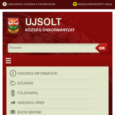
CSATLAKOZZ HOZZÁNK A FACEBOOKON!
AKADÁLYMENTESÍTETT ODLAL
ÚJSOLT
KÖZSÉG ÖNKORMÁNYZAT
HASZNOS INFORMÁCIÓK
IDŐJÁRÁS
FÖLDHIVATAL
HASZNOS HÍREK
ÍRJON NEKÜNK