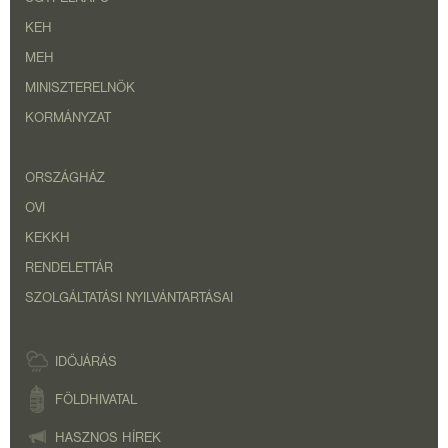
KEH
MEH
MINISZTERELNÖK
KORMÁNYZAT
ORSZÁGHÁZ
OVI
KEKKH
RENDELETTÁR
SZOLGÁLTATÁSI NYILVÁNTARTÁSAI
IDŐJÁRÁS
FÖLDHIVATAL
HASZNOS HÍREK