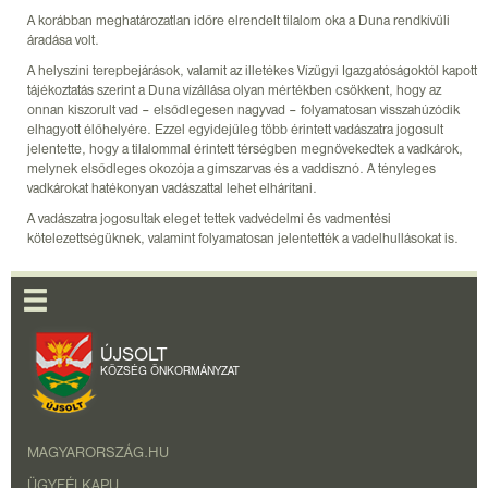
A korábban meghatározatlan időre elrendelt tilalom oka a Duna rendkívüli
áradása volt.
A helyszíni terepbejárások, valamit az illetékes Vízügyi Igazgatóságoktól kapott
tájékoztatás szerint a Duna vízállása olyan mértékben csökkent, hogy az
onnan kiszorult vad – elsődlegesen nagyvad – folyamatosan visszahúzódik
elhagyott élőhelyére. Ezzel egyidejűleg több érintett vadászatra jogosult
jelentette, hogy a tilalommal érintett térségben megnövekedtek a vadkárok,
melynek elsődleges okozója a gímszarvas és a vaddisznó. A tényleges
vadkárokat hatékonyan vadászattal lehet elhárítani.
A vadászatra jogosultak eleget tettek vadvédelmi és vadmentési
kötelezettségüknek, valamint folyamatosan jelentették a vadelhullásokat is.
ÚJSOLT
KÖZSÉG ÖNKORMÁNYZAT
MAGYARORSZÁG.HU
ÜGYFÉLKAPU